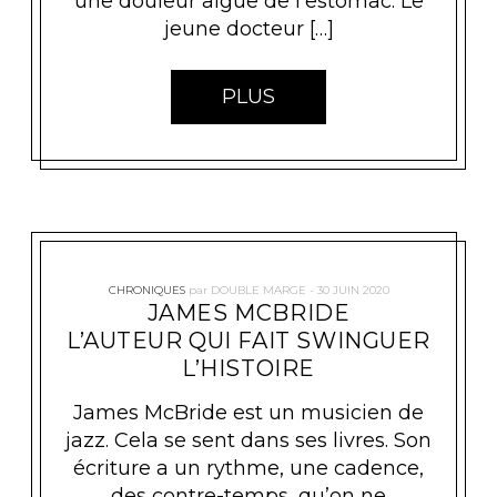
une douleur aiguë de l’estomac. Le
jeune docteur […]
PLUS
CHRONIQUES
par
DOUBLE MARGE
30 JUIN 2020
JAMES MCBRIDE
L’AUTEUR QUI FAIT SWINGUER
L’HISTOIRE
James McBride est un musicien de
jazz. Cela se sent dans ses livres. Son
écriture a un rythme, une cadence,
des contre-temps, qu’on ne