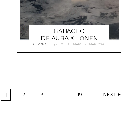
GABACHO
DE AURA XILONEN
CHRONIQUES
par
DOUBLE MARGE
1 MARS 2026
1
2
3
…
19
NEXT
P
P
P
P
A
A
A
A
G
G
G
G
E
E
E
E