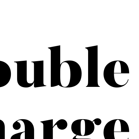
uble
arge