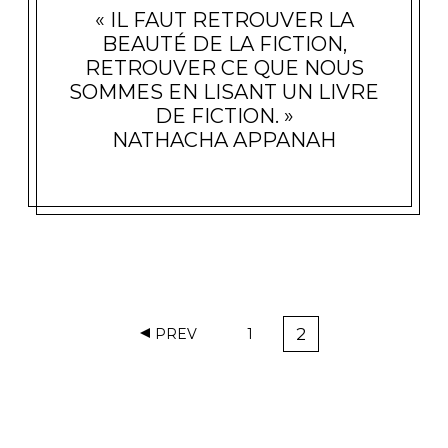
« IL FAUT RETROUVER LA
BEAUTÉ DE LA FICTION,
RETROUVER CE QUE NOUS
SOMMES EN LISANT UN LIVRE
DE FICTION. »
NATHACHA APPANAH
N
2
PREV
1
A
P
P
A
A
V
G
G
I
E
E
G
A