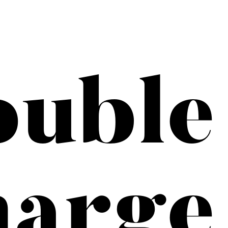
uble
arge