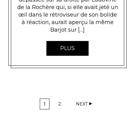
de la Rochère qui, si elle avait jeté un
œil dans le rétroviseur de son bolide
à réaction, aurait aperçu la même
Barjot sur […]
PLUS
N
1
2
NEXT
A
P
P
A
A
V
G
G
I
E
E
G