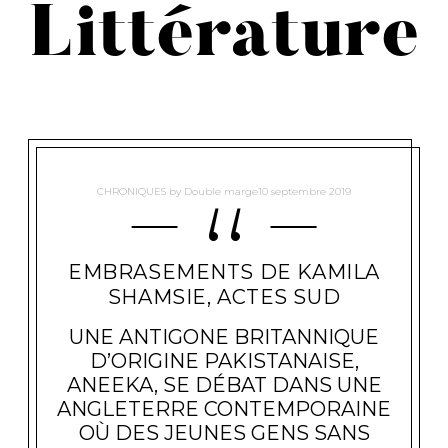
Littérature
CHRONIQUES
by
Double marge
10 septembre 2019
EMBRASEMENTS DE KAMILA
"
E
SHAMSIE, ACTES SUD
M
B
R
UNE ANTIGONE BRITANNIQUE
A
D’ORIGINE PAKISTANAISE,
S
E
ANEEKA, SE DÉBAT DANS UNE
M
ANGLETERRE CONTEMPORAINE
E
N
OÙ DES JEUNES GENS SANS
T