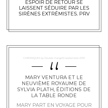
ESPOIR DE RETOUR SE
S
D
LAISSENT SÉDUIRE PAR LES
E
SIRÈNES EXTRÉMISTES. PRV
K
A
M
I
L
A
S
H
A
M
S
I
CHRONIQUES
by
Double marge
10 septembre 2019
E
,
A
C
T
MARY VENTURA ET LE
E
NEUVIÈME ROYAUME DE
S
S
SYLVIA PLATH, ÉDITIONS DE
U
LA TABLE RONDE
D
"
MARY PART EN VOYAGE POUR