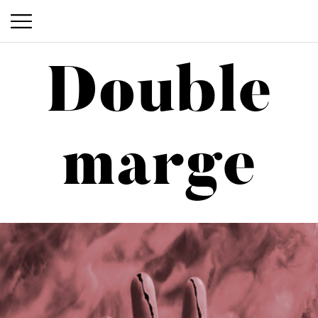
Double
Double marge
marge