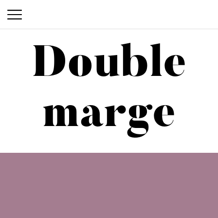
Double
Double marge
marge