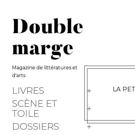
S
k
i
Double
p
t
marge
o
c
o
n
Magazine de littératures et
t
d'arts
e
LIVRES
LA PE
n
t
SCÈNE ET
TOILE
DOSSIERS