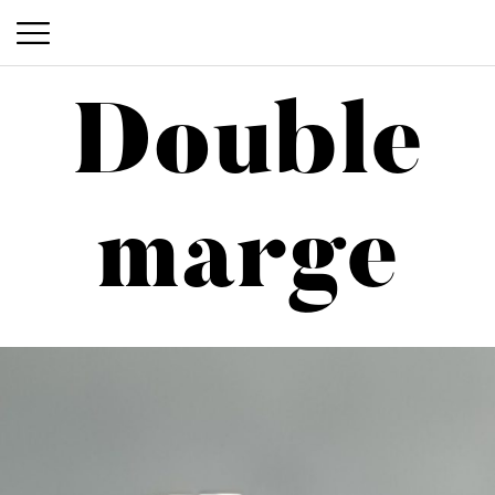
Double
Double marge
marge