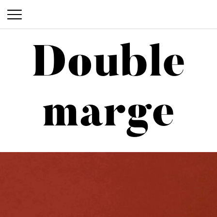
Double
Double marge
marge