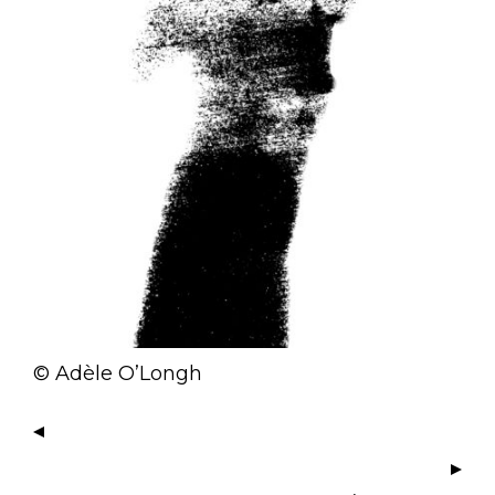
© Adèle O’Longh
I
M
A
N