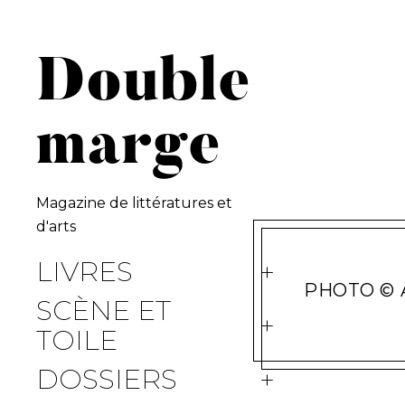
S
k
i
Double
p
t
marge
o
c
o
n
Magazine de littératures et
t
d'arts
e
LIVRES
n
PHOTO © 
t
SCÈNE ET
TOILE
DOSSIERS