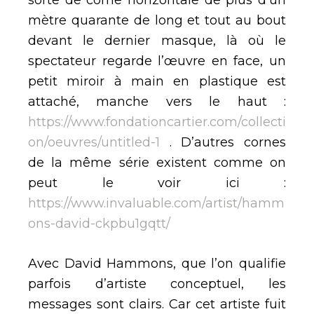
sorte de corne horizontale de plus d’un
mètre quarante de long et tout au bout
devant le dernier masque, là où le
spectateur regarde l’œuvre en face, un
petit miroir à main en plastique est
attaché, manche vers le haut :
https://www.fondationcartier.com/collecti
on/oeuvres/untitled-1
. D’autres cornes
de la même série existent comme on
peut le voir ici :
https://www.invaluable.com/artist/hamm
ons-david-ckpbu1gqtt/
Avec David Hammons, que l’on qualifie
parfois d’artiste conceptuel, les
messages sont clairs. Car cet artiste fuit