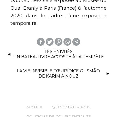
Untitled 1997
sera exposée au Musée du
Quai Branly à Paris (France) à l’automne
2020 dans le cadre d’une exposition
temporaire.
m
LES ENIVRÉS
UN BATEAU IVRE ACCOSTE À LA TEMPÊTE
or
e
LA VIE INVISIBLE D’EURÍDICE GUSMÃO
DE KARIM AÏNOUZ
ACCUEIL
QUI SOMMES-NOUS
POLITIQUE DE CONFIDENTIALITÉ