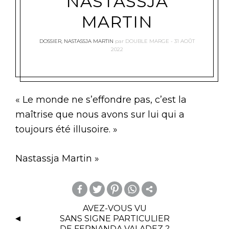
NASTASSJA
MARTIN
DOSSIER
,
NASTASSJA MARTIN
par
DOUBLE MARGE
31 AOÛT
2022
« Le monde ne s’effondre pas, c’est la
maîtrise que nous avons sur lui qui a
toujours été illusoire. »
Nastassja Martin »
N
m
AVEZ-VOUS VU
A
SANS SIGNE PARTICULIER
or
DE FERNANDA VALADEZ ?