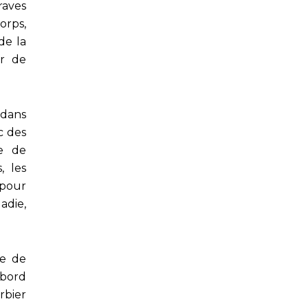
raves
orps,
de la
ur de
 dans
c des
me de
, les
pour
adie,
le de
abord
rbier