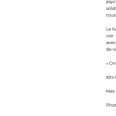
psyc
soli
tous 
Le l
voir
avec
de vi
« On
Kits 
Mes 
Phot