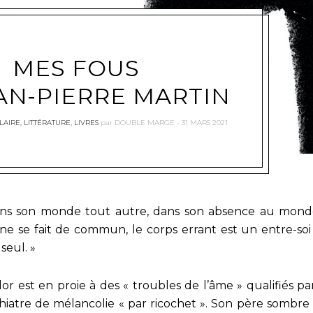
MES FOUS
AN-PIERRE MARTIN
ILAIRE
,
LITTÉRATURE
,
LIVRES
par
DOUBLE MARGE
31 MARS 2021
ns son monde tout autre, dans son absence au mon
 ne se fait de commun, le corps errant est un entre-soi 
seul. »
or est en proie à des « troubles de l’âme » qualifiés pa
hiatre de mélancolie « par ricochet ». Son père sombre