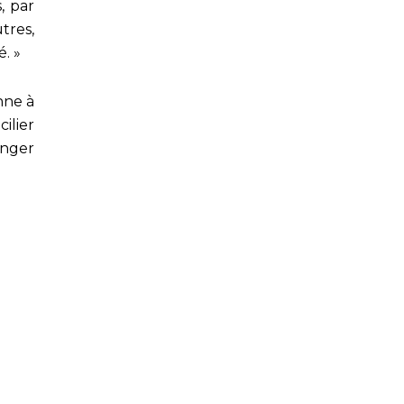
, par
tres,
é. »
nne à
ilier
anger