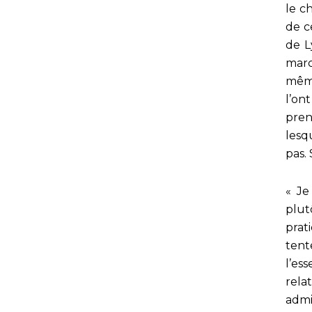
le c
de c
de Ly
marc
même
l’on
pren
lesq
pas. 
« Je
plu
prat
tent
l’ess
rela
admi