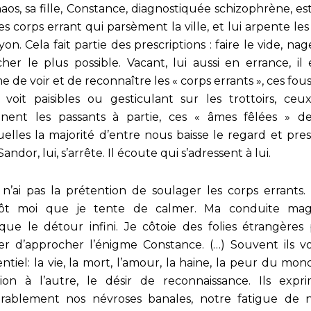
haos, sa fille, Constance, diagnostiquée schizophrène, est
es corps errant qui parsèment la ville, et lui arpente les
on. Cela fait partie des prescriptions : faire le vide, nag
her le plus possible. Vacant, lui aussi en errance, il 
 de voir et de reconnaître les « corps errants », ces fou
t voit paisibles ou gesticulant sur les trottoirs, ceu
nent les passants à partie, ces « âmes fêlées » d
uelles la majorité d’entre nous baisse le regard et pres
Sandor, lui, s’arrête. Il écoute qui s’adressent à lui.
 n’ai pas la prétention de soulager les corps errants. 
tôt moi que je tente de calmer. Ma conduite mag
ique le détour infini. Je côtoie des folies étrangères
er d’approcher l’énigme Constance. (…) Souvent ils v
entiel: la vie, la mort, l’amour, la haine, la peur du mon
tion à l’autre, le désir de reconnaissance. Ils expr
rablement nos névroses banales, notre fatigue de 