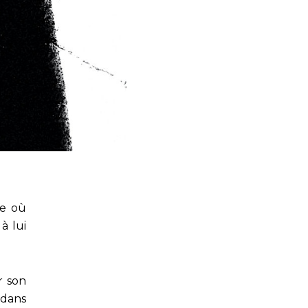
de où
à lui
r son
 dans