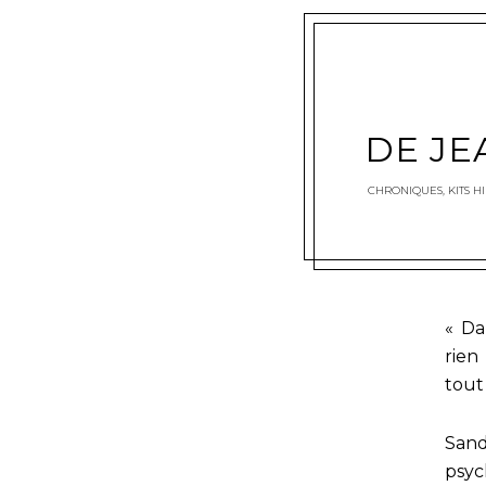
DE JE
CHRONIQUES
,
KITS H
« Da
rien
tout 
Sand
psyc