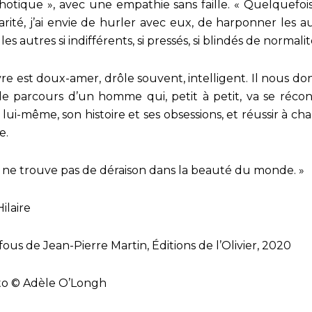
hotique », avec une empathie sans faille. « Quelquefois
darité, j’ai envie de hurler avec eux, de harponner les au
les autres si indifférents, si pressés, si blindés de normalit
ivre est doux-amer, drôle souvent, intelligent. Il nous do
 le parcours d’un homme qui, petit à petit, va se réconc
 lui-même, son histoire et ses obsessions, et réussir à ch
e.
 ne trouve pas de déraison dans la beauté du monde. »
Hilaire
fous de Jean-Pierre Martin, Éditions de l’Olivier, 2020
o © Adèle O’Longh