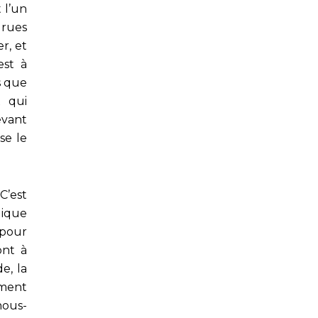
 l’un
 rues
er, et
est à
s que
x qui
evant
se le
C’est
ique
 pour
ont à
de, la
iment
nous-