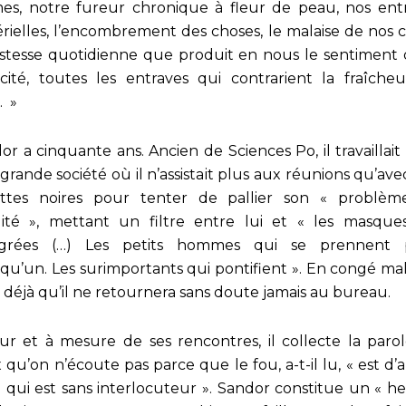
s, notre fureur chronique à fleur de peau, nos ent
rielles, l’encombrement des choses, le malaise de nos c
ristesse quotidienne que produit en nous le sentiment 
cité, toutes les entraves qui contrarient la fraîche
. »
or a cinquante ans. Ancien de Sciences Po, il travaillait
grande société où il n’assistait plus aux réunions qu’ave
ttes noires pour tenter de pallier son « problè
dité », mettant un filtre entre lui et « les masques
agrées (…) Les petits hommes qui se prennent 
qu’un. Les surimportants qui pontifient ». En congé mal
ait déjà qu’il ne retournera sans doute jamais au bureau.
ur et à mesure de ses rencontres, il collecte la paro
 qu’on n’écoute pas parce que le fou, a-t-il lu, « est d’
i qui est sans interlocuteur ». Sandor constitue un « he