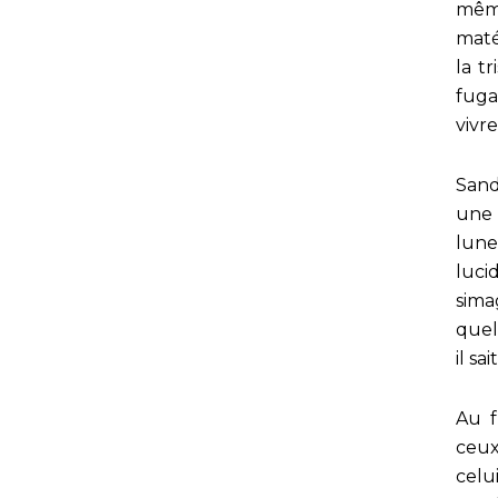
même
maté
la t
fuga
vivre
Sand
une 
lune
luci
sim
quel
il s
Au f
ceux
celu