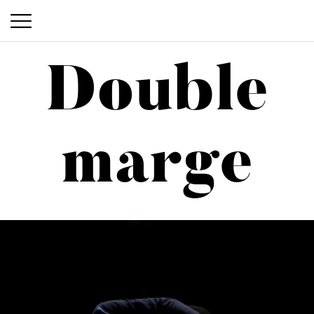
Double
Double marge
marge