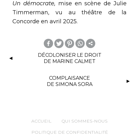
Un démocrate,
mise en scène de Julie
Timmerman, vu au théâtre de la
Concorde en avril 2025.
m
DÉCOLONISER LE DROIT
DE MARINE CALMET
or
e
COMPLAISANCE
DE SIMONA SORA
ACCUEIL
QUI SOMMES-NOUS
POLITIQUE DE CONFIDENTIALITÉ