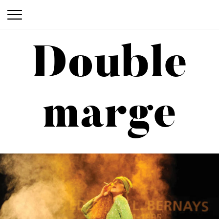
Double
Double marge
marge