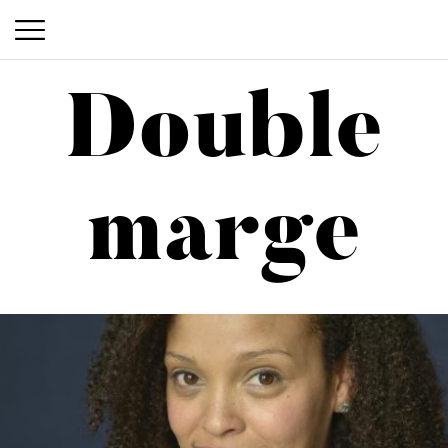
Double
Double marge
marge