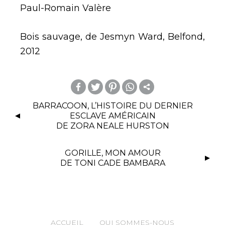
Paul-Romain Valère
Bois sauvage, de Jesmyn Ward, Belfond,
2012
m
BARRACOON, L’HISTOIRE DU DERNIER
ESCLAVE AMÉRICAIN
or
DE ZORA NEALE HURSTON
e
GORILLE, MON AMOUR
DE TONI CADE BAMBARA
ACCUEIL
QUI SOMMES-NOUS