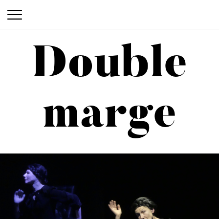
Double
Double marge
marge